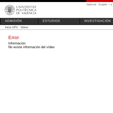
Valencià
·
English
I
a
ADMISIÓN
ESTUDIOS
INVESTIGACIÓN
Inicio UPV
::
Volver
Error
Información
No existe información del vídeo