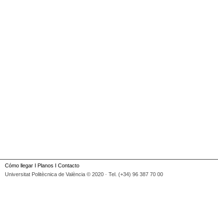
Cómo llegar
I
Planos
I
Contacto
Universitat Politècnica de València © 2020 · Tel. (+34) 96 387 70 00