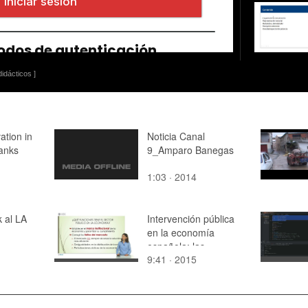
idácticos ]
ation in
Noticia Canal
anks
9_Amparo Banegas
1:03 · 2014
 al LA
Intervención pública
en la economía
española: las
9:41 · 2015
administraciones y su
gasto