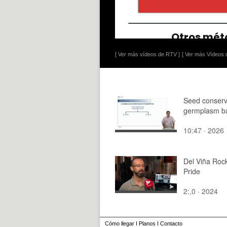
[ Ver más vídeos de RTV ]
[ Ver más Vídeos d
Seed conserv
germplasm b
10:47 · 2026
Del Viña Rock
Pride
2:,0 · 2024
Cómo llegar
I
Planos
I
Contacto