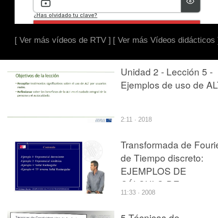
[ Ver más vídeos de RTV ]
[ Ver más Vídeos didácticos 
Unidad 2 - Lección 5 -
Ejemplos de uso de A
2:11 · 2018
Transformada de Fouri
de Tiempo discreto:
EJEMPLOS DE
CÁLCULO DE
11:33 · 2008
TRANSFORMADAS
5 Técnicas de