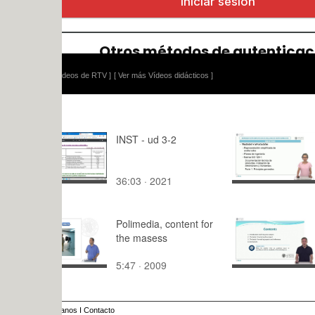
ídeos de RTV ]
[ Ver más Vídeos didácticos ]
INST - ud 3-2
Represent
simplificad
avellanado
36:03 · 2021
11:53 · 20
normas IS
Polimedia, content for
Academic p
the masess
English
5:47 · 2009
10:24 · 20
anos
I
Contacto