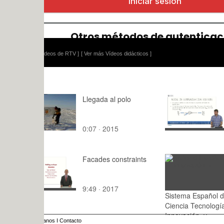
ídeos de RTV ]
[ Ver más Vídeos didácticos ]
Llegada al polo
Fundament
Noise (VII)
0:07 · 2015
8:23 · 201
Facades constraints
9:49 · 2017
Sistema Español de
0:00 · 20
Ciencia Tecnología e
Innovación_v
anos
I
Contacto