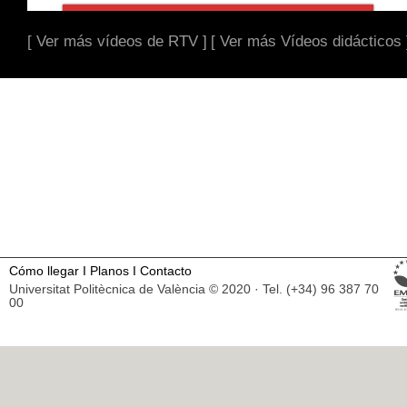
[ Ver más vídeos de RTV ]
[ Ver más Vídeos didácticos 
Cómo llegar
I
Planos
I
Contacto
Universitat Politècnica de València © 2020 · Tel. (+34) 96 387 70
00