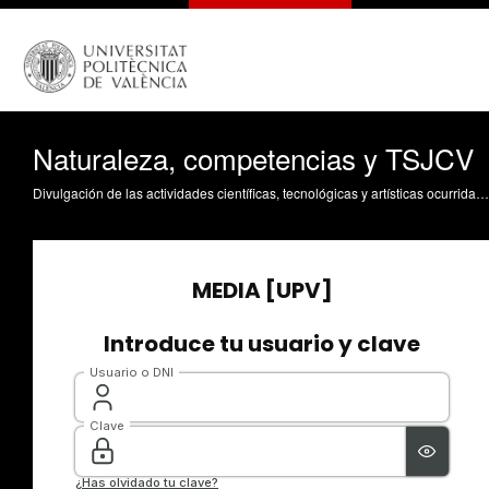
Naturaleza, competencias y TSJCV
Divulgación de las actividades científicas, tecnológicas y artísticas ocurridas en los tres campus de la UPV