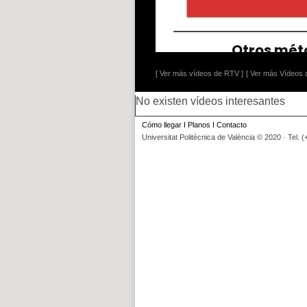
[ Ver más vídeos de RTV ]
[ Ver más Vídeos d
No existen vídeos interesantes
Cómo llegar
I
Planos
I
Contacto
Universitat Politècnica de València © 2020 · Tel. 