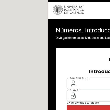
Números. Introducc
Divulgación de las actividades científica