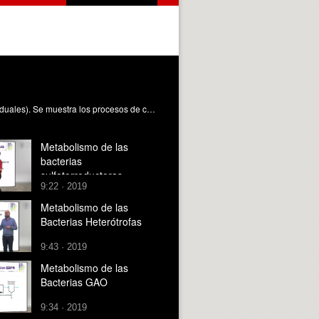
En este video se muestra el metabolismo de las bacterias autótrofas en una EDAR (Estación de Depuración de Aguas Residuales). Se muestra los procesos de crecimiento, diferenciando en catabolismo y anabolismo, y de muerte celular de las Bacterias AmonioOxidantes (AOB) y Bacterias NitritoOxidantes (NOB) .Se identifican los componentes que participan en el metabolismo y se definen los principales coeficientes estequiométricos del metabolismo. Barat Baviera, R.; Serralta Sevilla, J. (2019). Metabolismo de las Bacterias Autótrofas. https://riunet.upv.es/handle/10251/117352 DER
Metabolismo de las
bacterias
sulfatorreductoras
9:22 · 2019
Metabolismo de las
Bacterias Heterótrofas
9:43 · 2019
Metabolismo de las
Bacterias GAO
9:34 · 2019