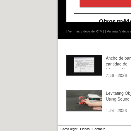
[ Ver más vídeos de RTV ]
[ Ver más Vídeos d
Ancho de ba
cantidad de
información
7:56 · 2026
Levitating Ob
Using Sound
1:24 · 2023
Cómo llegar
I
Planos
I
Contacto