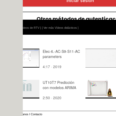
ídeos de RTV ]
[ Ver más Vídeos didácticos ]
Elec-6.-AC-S9-S11-AC
Nadar en el
parameters
4:17 · 2019
0:05 · 201
UT10T7 Predicción
Principales
con modelos ARIMA
Conquista
2:50 · 2020
7:20 · 201
anos
I
Contacto