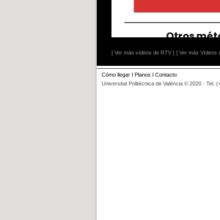
[ Ver más vídeos de RTV ]
[ Ver más Vídeos d
Cómo llegar
I
Planos
I
Contacto
Universitat Politècnica de València © 2020 · Tel. 