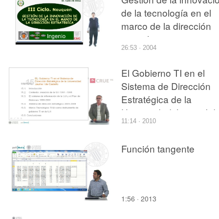
de la tecnología en el
marco de la dirección
estratégica
26:53 · 2004
El Gobierno TI en el
Sistema de Dirección
Estratégica de la
Universidad Jaume I d
11:14 · 2010
Castelló
Función tangente
1:56 · 2013