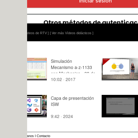
ídeos de RTV ]
[ Ver más Vídeos didácticos ]
Simulación
Funciones
Mecanismo a-z-1133
con Mechanica - 28 de
10:02 · 2017
10:,0 · 202
29
Capa de presentación
Panorama 
ISW
Derecho civ
valenciano
9:42 · 2024
6:55 · 202
anos
I
Contacto