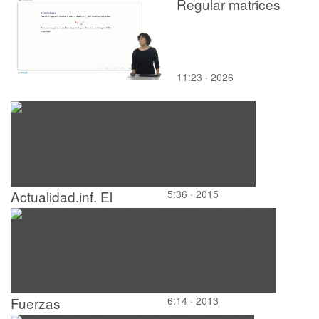
Corporate Social
Regular matrices
Responsibility: Unit 3
Ethical problems in
bussiness I
11:23 · 2026
Actualidad.inf. El
5:36 · 2015
patchwork llega a la
ETSINF
Fuerzas
6:14 · 2013