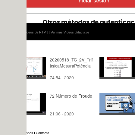
ídeos de RTV ]
[ Ver más Vídeos didácticos ]
20200518_TC_2V_Trif
05 Morfolo
àsicaMesuraPotència
Propiedade
Dilatación
74:54 · 2020
6:19 · 201
72 Número de Froude
FORMULA
21:06 · 2020
2:24 · 202
anos
I
Contacto