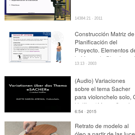
14384:21 · 2011
Construcción Matriz de
Planificación del
Proyecto. Elementos d
la Matriz de Planificaci
13:13 · 2003
(II)
(Audio) Variaciones
sobre el tema Sacher
para violonchelo solo, 
Halffter / Mayte García
6:54 · 2015
Atienza, violonchelo
Retrato de modelo al
óleo a partir de las luc