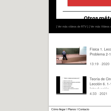
[ Ver más vídeos de RTV ]
[ Ver más Vídeos d
Física 1. Lec
Problema 2-1
13:19 · 2020
Teoría de Cir
Lección 6. 1-
Introducción
4:33 · 2021
Cómo llegar
I
Planos
I
Contacto