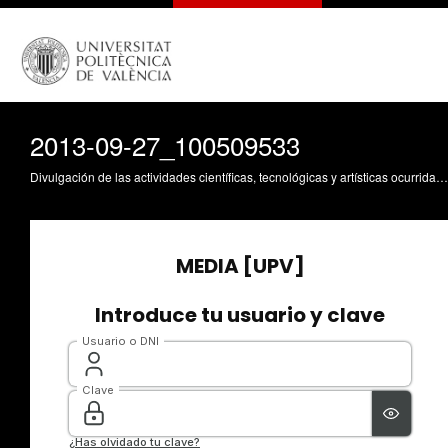
2013-09-27_100509533
Divulgación de las actividades científicas, tecnológicas y artísticas ocurridas en los tres campus de la UPV