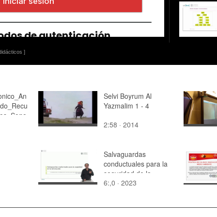
idácticos ]
ronico_An
Selvi Boyrum Al
ado_Recu
Yazmalim 1 - 4
vos_Sono
2:58 · 2014
Salvaguardas
conductuales para la
seguridad de la
6:,0 · 2023
información