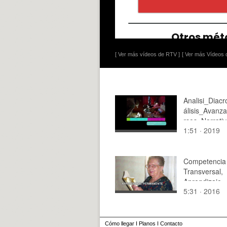
[ Ver más vídeos de RTV ]
[ Ver más Vídeos d
Analisi_Diac
álisis_Avanz
rsos_Narrati
1:51 · 2019
ros
Competencia
Transversal,
Aprendizaje
5:31 · 2016
permanente
Cómo llegar
I
Planos
I
Contacto