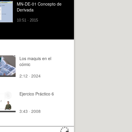
MN-DE-01 Concepto de
Derivada
10:51 · 2015
Los maquis en el
cómic
2:12 · 2024
Ejercico Práctico 6
3:43 · 2008