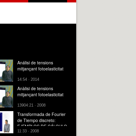
Análisi de tensions
mitjançant fotoelasticitat
14:54 · 2014
Anàlisi de tensions
mitjançant fotoelasticitat
13904:21 · 2008
Transformada de Fourier
de Tiempo discreto:
EJEMPLOS DE CÁLCULO
11:33 · 2008
DE TRANSFORMADAS