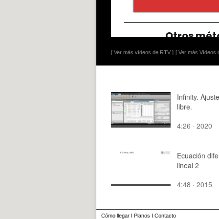
[ Ver más vídeos de RTV ]
[ Ver más Vídeos d
Infinity. Ajus
libre.
4:26 · 2020
Ecuación dife
lineal 2
4:48 · 2015
Cómo llegar
I
Planos
I
Contacto