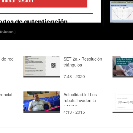
idácticos ]
te de red
SET 2a.- Resolución
triángulos
7:48 · 2020
rencial
Actualidad.inf Los
robots invaden la
ETSINF
4:13 · 2015