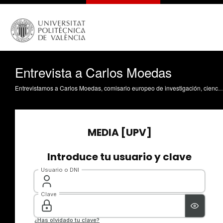
Entrevista a Carlos Moedas
Entrevistamos a Carlos Moedas, comisario europeo de investigación, ciencia e innovación, aprovechando su visita a las instalaciones de Das Photonics, spin off de la Universitat Politècnica de València, ubicada campus de Vera. En la entrevista, hablamos sobre la situación actual de la ciencia en Europa y la importa