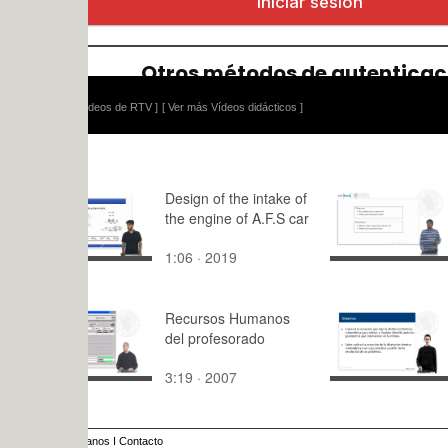
ídeos de RTV ]
[ Ver más Vídeos didácticos ]
Design of the intake of
Real numbe
the engine of A.F.S car
root and p
rational e
1:06 · 2019
7:36 · 202
Recursos Humanos
Aplicación 
del profesorado
ecuación d
dilatación 
3:19 · 2007
8:23 · 200
volumétric
sólido. Ejer
práctico
anos
I
Contacto