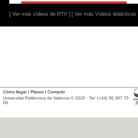
[ Ver más vídeos de RTV ]
[ Ver más Vídeos didácticos 
Cómo llegar
I
Planos
I
Contacto
Universitat Politècnica de València © 2020 · Tel. (+34) 96 387 70
00