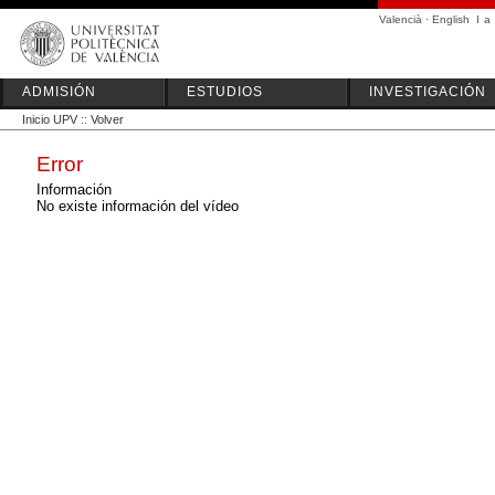
Valencià
·
English
I
a
ADMISIÓN
ESTUDIOS
INVESTIGACIÓN
Inicio UPV
::
Volver
Error
Información
No existe información del vídeo