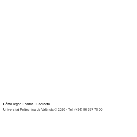
Cómo llegar
I
Planos
I
Contacto
Universitat Politècnica de València © 2020 · Tel. (+34) 96 387 70 00