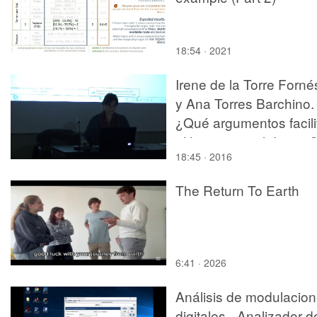
18:54 · 2021
Irene de la Torre Forné
y Ana Torres Barchino.
¿Qué argumentos facili
el lugar para el diseño
18:45 · 2016
Los colores de Valenci
como punto de partida
The Return To Earth
para el diseño de
productos cerámicos
6:41 · 2026
Análisis de modulacio
digitales - Analizador d