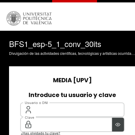
BFS1_esp-5_1_conv_30its
Divulgación de las actividades científicas, tecnológicas y artísticas ocurridas en los tres campus de la UPV