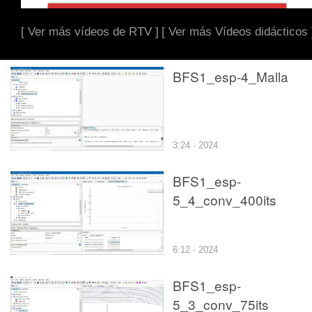
[ Ver más vídeos de RTV ]
[ Ver más Vídeos didácticos 
BFS1_esp-4_Malla
3:24 · 2024
BFS1_esp-
5_4_conv_400its
6:12 · 2024
BFS1_esp-
5_3_conv_75its