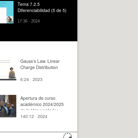
Tema 7.2.5
Diferenciabilidad (5 de 5)
17:36 · 2024
Gauss's Law. Linear
Charge Distribution
6:24 · 2023
Apertura de curso
académico 2024/2025
de la Universidades
140:12 · 2024
Valencianas