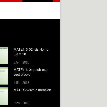
MATE1-5-02l sis Homg
Ejem 10
3:54 · 2018
MATE1-6-01e sub esp
vect propio
4:51 · 2018
MATE1-5-02h dimensión
5:28 · 2018