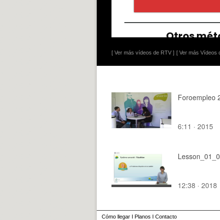
[ Ver más vídeos de RTV ]
[ Ver más Vídeos d
Foroempleo 
6:11 · 2015
Lesson_01_
12:38 · 2018
Cómo llegar
I
Planos
I
Contacto