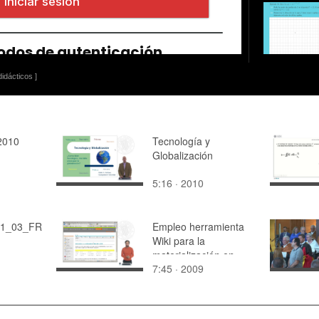
idácticos ]
2010
Tecnología y
Globalización
5:16 · 2010
01_03_FR
Empleo herramienta
Wiki para la
materialización en
7:45 · 2009
grupo de un proyecto
arquitectónico. Fase 0