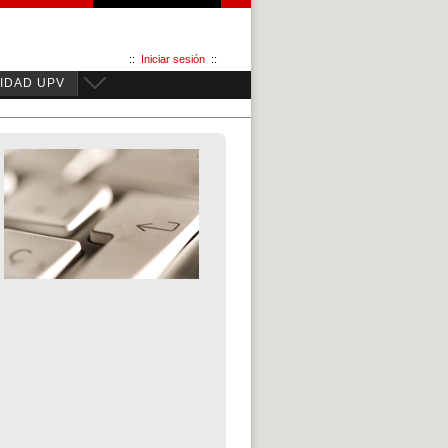
::
Iniciar sesión
::
IDAD UPV