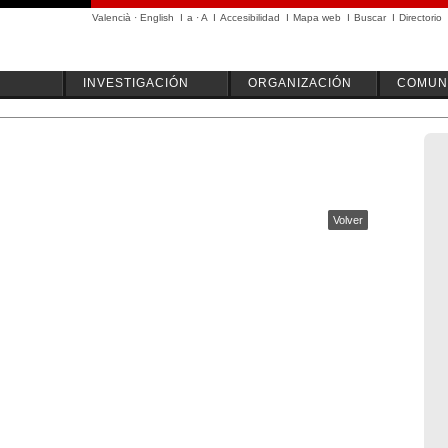
Valencià
·
English
I
a
·
A
I
Accesibilidad
I
Mapa web
I
Buscar
I
Directorio
INVESTIGACIÓN
ORGANIZACIÓN
COMUN
Volver