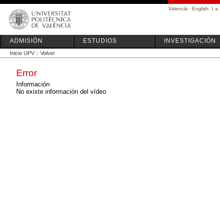
Valencià
·
English
I
a
ADMISIÓN
ESTUDIOS
INVESTIGACIÓN
Inicio UPV
::
Volver
Error
Información
No existe información del vídeo