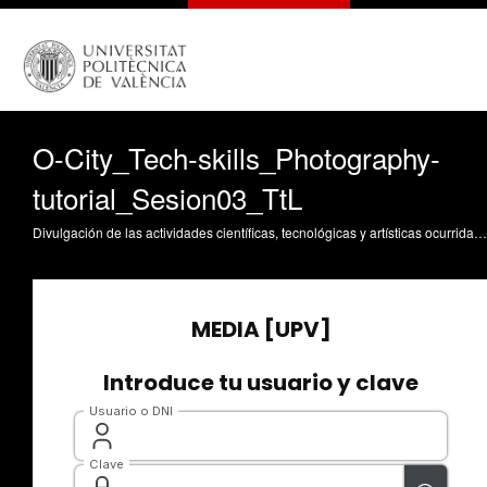
O-City_Tech-skills_Photography-
tutorial_Sesion03_TtL
Divulgación de las actividades científicas, tecnológicas y artísticas ocurridas en los tres campus de la UPV