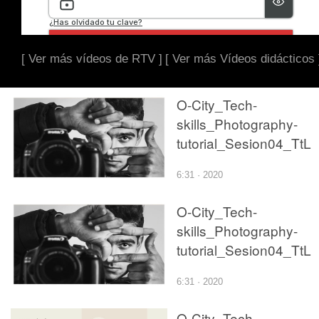
[ Ver más vídeos de RTV ]
[ Ver más Vídeos didácticos 
O-City_Tech-
skills_Photography-
tutorial_Sesion04_TtL
6:31 · 2020
O-City_Tech-
skills_Photography-
tutorial_Sesion04_TtL
6:31 · 2020
O-City_Tech-