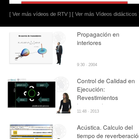
[ Ver más vídeos de RTV ]
[ Ver más Vídeos didácticos 
Propagación en
interiores
9:30 · 2004
Control de Calidad en
Ejecución:
Revestimientos
horizontales interiores -
11:48 · 2013
techos
Acústica. Calculo del
tiempo de reverberació