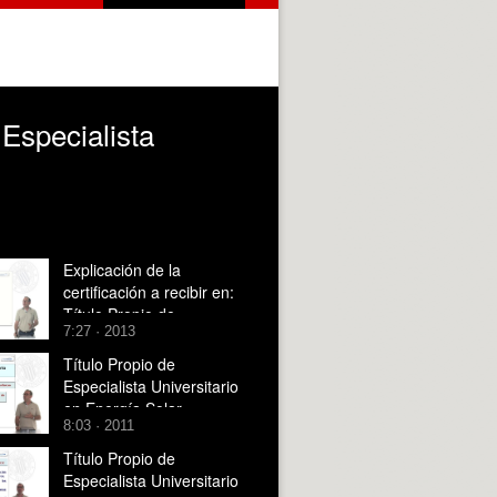
 Especialista
Explicación de la
certificación a recibir en:
Título Propio de
7:27 · 2013
Especialista Universitario
en Energía Solar
Título Propio de
Fotovoltaica
Especialista Universitario
en Energía Solar
8:03 · 2011
Fotovoltaica (on-line)
Título Propio de
Especialista Universitario