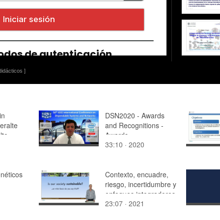
idácticos ]
in
DSN2020 - Awards
eralte
and Recognitions -
lte
Awards
33:10 · 2020
Announcement and
Recognitions
néticos
Contexto, encuadre,
riesgo, incertidumbre y
enfoques integradores
23:07 · 2021
para problemas
complejos de