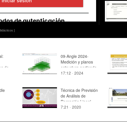
idácticos ]
l:
09-Angle 2024-
Medición y planos
os de
estructura porticada
17:12 · 2024
dle
Técnica de Previsión
de Análisis de
Regresión Lineal
7:21 · 2020