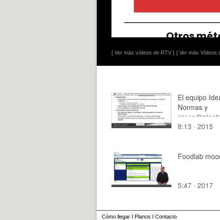
[ Ver más vídeos de RTV ]
[ Ver más Vídeos d
El equipo Idea
Normas y
procedimient
8:13 · 2015
decisiones
Foodlab moo
5:47 · 2017
Cómo llegar
I
Planos
I
Contacto