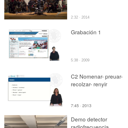
2:32 · 2014
Grabación 1
5:38 · 2009
C2 Nomenar- preuar-
recolzar- renyir
7:45 · 2013
Demo detector
radiofrecuencia