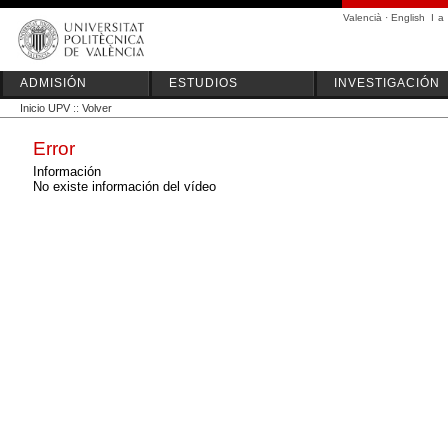
Valencià
·
English
I
a
ADMISIÓN
ESTUDIOS
INVESTIGACIÓN
Inicio UPV
::
Volver
Error
Información
No existe información del vídeo