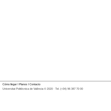
Cómo llegar
I
Planos
I
Contacto
Universitat Politècnica de València © 2020 · Tel. (+34) 96 387 70 00