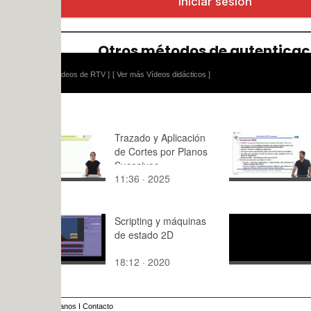
ídeos de RTV ]
[ Ver más Vídeos didácticos ]
Trazado y Aplicación
Módulo 5: 
de Cortes por Planos
Sucesivos
11:36 · 2025
16:36 · 20
Scripting y máquinas
Matemática
de estado 2D
5.1.2. Regl
trapecios
18:12 · 2020
5:56 · 202
anos
I
Contacto