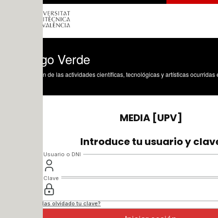
go Verde
n de las actividades científicas, tecnológicas y artísticas ocurridas en los tres cam