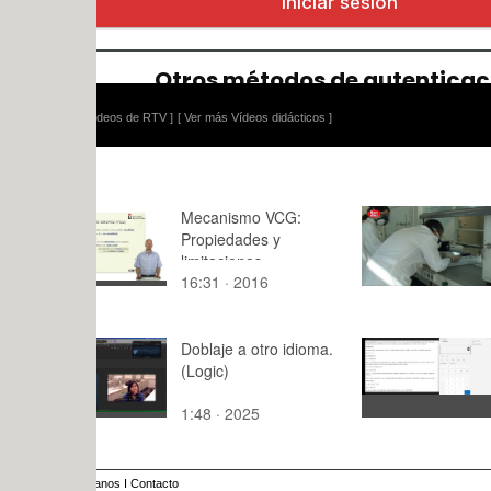
ídeos de RTV ]
[ Ver más Vídeos didácticos ]
Mecanismo VCG:
Anar amb 
Propiedades y
limitaciones
16:31 · 2016
1:09 · 201
Doblaje a otro idioma.
1.44.Rentab
(Logic)
1:48 · 2025
2:59 · 202
anos
I
Contacto