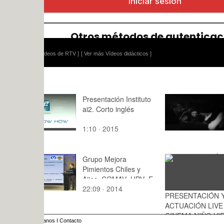
ídeos de RTV ]
[ Ver más Vídeos didácticos ]
Presentación Instituto
La dea Mal
ai2. Corto inglés
1:10 · 2015
1:16 · 202
Grupo Mejora
Pimientos Chiles y
Ajies_COMAV_UPV_E
22:09 · 2014
spaña
PRESENTACIÓN Y
: · 2015
ACTUACIÓN LIVE
CINEMA NIÑO VIEJO
anos
I
Contacto