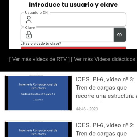
[ Ver más vídeos de RTV ]
[ Ver más Vídeos didácticos 
ICES. PI-6, vídeo nº 3:
Tren de cargas que
recorre una estructura 
velocidad constante.
44:46 · 2020
Resolución por
superposición modal
ICES. PI-6, vídeo nº 2:
usando SAP2000. Sali
Tren de cargas que
de resultados.