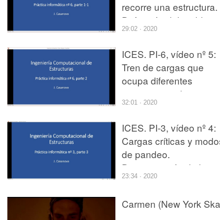
recorre una estructura.
Definición del problem
29:02 · 2020
en SAP2000.
ICES. PI-6, vídeo nº 5:
Tren de cargas que
ocupa diferentes
posiciones sobre una
32:01 · 2020
estructura. Envolventes
Líneas de influencia.
ICES. PI-3, vídeo nº 4:
Cargas críticas y modo
de pandeo.
Determinación de las
23:34 · 2020
imperfecciones afines 
un modo de pandeo.
Carmen (New York Ska