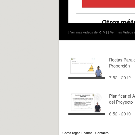
[ Ver más vídeos de RTV ]
[ Ver más Vídeos d
Rectas Parale
Proporción
7:52 · 2012
Planificar el 
del Proyecto
6:52 · 2010
Cómo llegar
I
Planos
I
Contacto