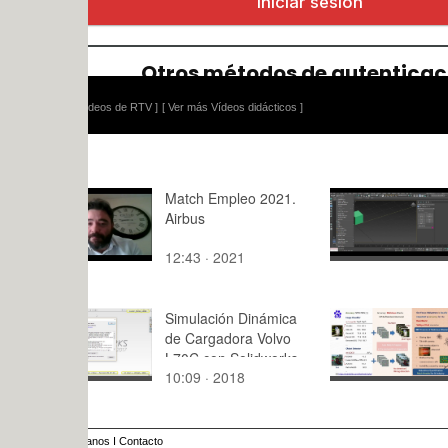
ídeos de RTV ]
[ Ver más Vídeos didácticos ]
Match Empleo 2021.
Herramient
Airbus
(Array) 3D
12:43 · 2021
27:59 · 20
Simulación Dinámica
Quantifyin
de Cargadora Volvo
Model Robu
L70C con Solidworks
the Real-W
10:09 · 2018
1:05 · 202
Motion v2017 - 01 de
Threats
16
anos
I
Contacto