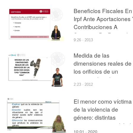
Beneficios Fiscales En
Irpf Ante Aportaciones
Contribuciones A
Sistemas De Previsión
9:26 · 2013
Social
Medida de las
dimensiones reales de
los orificios de un
inyector diesel tipo
2:23 · 2012
\"common Rail\","El
Campus Praktikum es 
El menor como víctima
proyecto que comenzó
de la violencia de
en el 2010 en la Escue
género: distintas
Técnica Superior de
perspectivas en el ámb
Ingeniería Industrial de 
10:01 · 2020