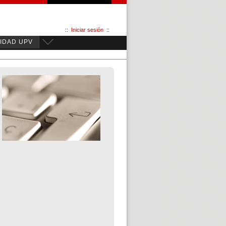
::
Iniciar sesión
::
IDAD UPV