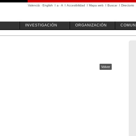
Valencià
·
English
I
a
·
A
I
Accesibilidad
I
Mapa web
I
Buscar
I
Directorio
INVESTIGACIÓN
ORGANIZACIÓN
COMUN
Volver