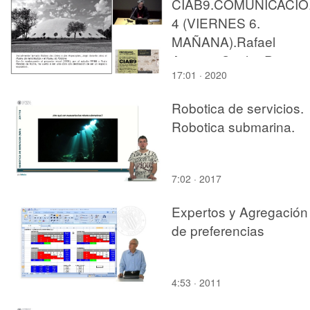
CIAB9.COMUNICACI
4 (VIERNES 6.
MAÑANA).Rafael
Antonio Cunha Perrone
17:01 · 2020
Maria Augusta Justi
Pisani and Rafael
Robotica de servicios.
Schimidt.
Robotica submarina.
7:02 · 2017
Expertos y Agregación
de preferencias
4:53 · 2011