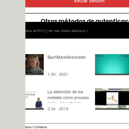
ídeos de RTV ]
[ Ver más Vídeos didácticos ]
BachMarieAntoinette
Diagrama 
1:30 · 2021
9:38 · 202
La obtención de los
Simulación
metales como proceso
Tang_Inlin
redox. Importancia
P-v8r5 con
2:34 · 2019
9:40 · 201
histórica. Ejercicios
Mov3d - 1 
prácticos
anos
I
Contacto