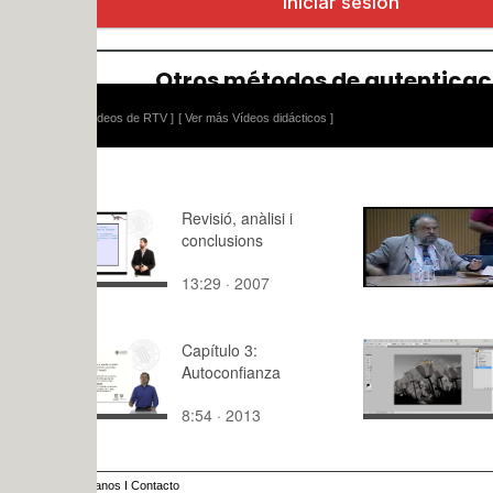
ídeos de RTV ]
[ Ver más Vídeos didácticos ]
Revisió, anàlisi i
5 Jornada
conclusions
13:29 · 2007
47:48 · 20
Capítulo 3:
Photoshop 
Autoconfianza
Histórico
8:54 · 2013
20:43 · 20
anos
I
Contacto