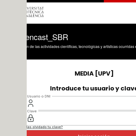
encast_SBR
n de las actividades científicas, tecnológicas y artísticas ocurridas en los tres cam