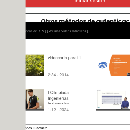
ídeos de RTV ]
[ Ver más Vídeos didácticos ]
videocarta para11
Role of App
Research
Methodolog
2:34 · 2014
10:24 · 20
structuring
I Olimpiada
Iluminació
Ingenierías
interiores.
Industriales
1:12 · 2024
2:19 · 201
anos
I
Contacto