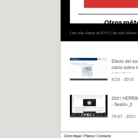
[ Ver más vídeos de RTV ]
[ Ver más Vídeos d
Efecto del sod
calcio sobre l
estructura
9:33 · 2015
2021 HERRA
- Sesión_2
79:07 · 2021
Cómo llegar
I
Planos
I
Contacto