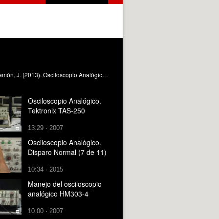
El video describe el disparo normal del osciloscopio, los mandos asociados y sus ventajas e inconvenientes. Marín-Roig Ramón, J. (2013). Osciloscopio Analógico. Disparo Normal. https://riunet.upv.es/handle/10251/30286
Osciloscopio Analógico.
Tektronix TAS-250
13:29 · 2007
Osciloscopio Analógico.
Disparo Normal (7 de 11)
10:34 · 2015
Manejo del osciloscopio
analógico HM303-4
10:00 · 2007