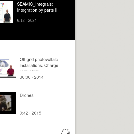
SEAMIC_Integrals:
Integration by parts III
6:12 · 2024
Off-grid photovoltaic
installations. Charge
regulators
36:06 · 2014
Drones
9:42 · 2015