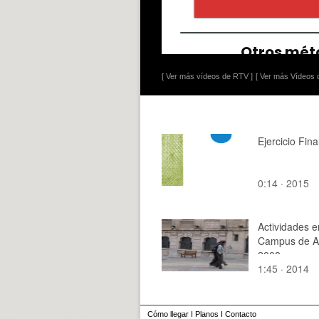
[ Ver más vídeos de RTV ]
[ Ver más Vídeos d
Ejercicio Fina
0:14 · 2015
Actividades e
Campus de Al
2008
1:45 · 2014
Cómo llegar
I
Planos
I
Contacto