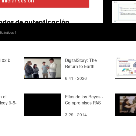
idácticos ]
l 02 b
DigitalStory: The
Return to Earth
6:41 · 2026
n el
Elías de los Reyes -
coy 9-5-
Compromisos PAS
3:29 · 2014