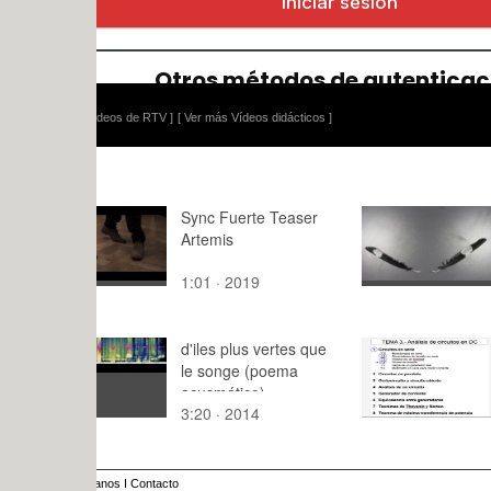
ídeos de RTV ]
[ Ver más Vídeos didácticos ]
Sync Fuerte Teaser
plumas
Artemis
1:01 · 2019
0:01 · 201
d'iles plus vertes que
Teoría de C
le songe (poema
Lección 3. 
acusmático)
Divisor de 
3:20 · 2014
4:12 · 202
ejemplo 2
anos
I
Contacto