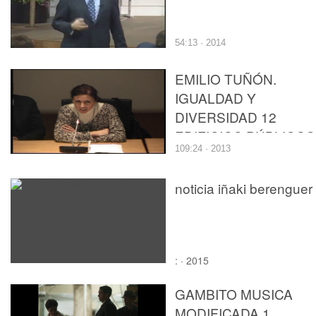
54:13 · 2014
EMILIO TUÑÓN.
IGUALDAD Y
DIVERSIDAD 12
EDIFICIOS PÚBLICOS
109:24 · 2013
DE MANSILLA+TUÑÓ
noticia iñaki berenguer
: · 2015
GAMBITO MUSICA
MODIFICADA 1